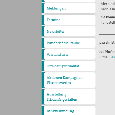
pax
hier sin
christi
Meldungen
nachlesb
Sie könn
Termine
Fundstell
Newsletter
pax christ
Rundbrief die_taube
c/o Norbe
Vorstand usw.
Diözesanvorstand
E-mail:
es
Mitgliedsbeiträge
Orte der Spiritualität
Die Pax Christi Kirche in
Essen
Aktionen Kampagnen
Wissenswertes
Aktion Aufschrei
atomwaffenfrei - jetzt
Ausstellung
Frieden(s)gestalten
Bankverbindung