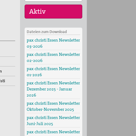
Dateien zum Download
29. Aug 2026
pax christi Essen Newsletter
Fahradpilgertour 2026
03-2026
01. Sep 2026
pax christi Essen Newsletter
Programm der VHS
02-2026
und des Essener
pax christi Essen Newsletter
Friedensforu…
n
01-2026
sti
pax christi Essen Newsletter
Dezember 2025 - Januar
2026
pax christi Essen Newsletter
Oktober-November 2025
pax christi Essen Newsletter
Juni-Juli 2025
pax christi Essen Newsletter