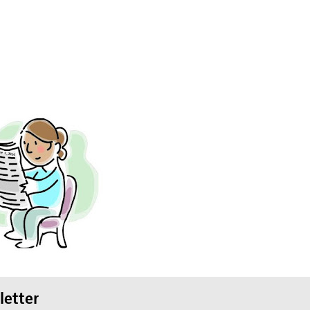
egung in der
ktion und arbeitet in
ischen Konzils.
lied des weltweiten
de des II. Weltkrieges,
en
hnung die Hand
etter