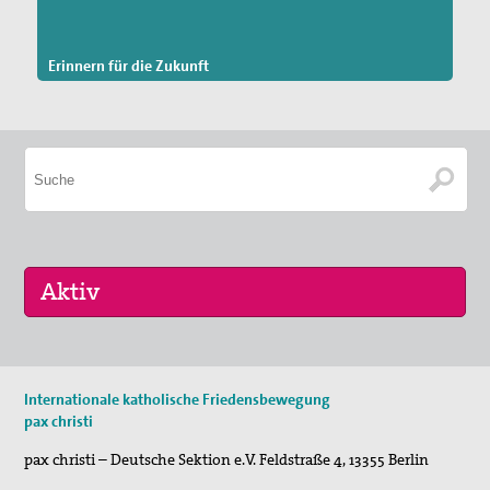
Erinnern für die Zukunft
29. Aug 2026
Internationale katholische Friedensbewegung
Fahradpilgertour 2026
pax christi
01. Sep 2026
pax christi – Deutsche Sektion e.V.
Feldstraße 4
,
13355
Berlin
Programm der VHS und des Essener Friedensforu…