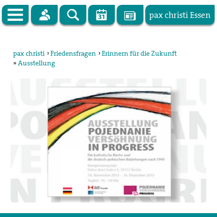
pax christi Essen
Zur Startseite
pax christi
›
Friedensfragen
›
Erinnern für die Zukunft
»
Ausstellung
pax christi Deutsche Sektion
Vor Ort
Themen
Kampagnen
Publikationen
Facebook
Kontakt
Impressum