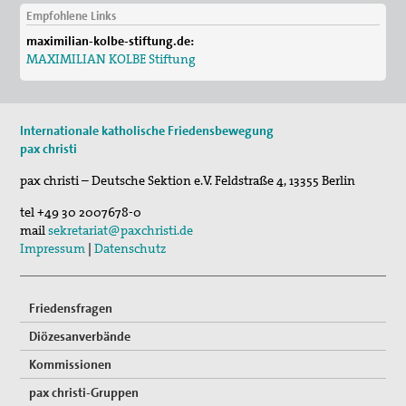
Empfohlene Links
29. Aug 2026
maximilian-kolbe-stiftung.de:
Fahradpilgertour 2026
MAXIMILIAN KOLBE Stiftung
01. Sep 2026
Programm der VHS und des Essener Friedensforu…
Internationale katholische Friedensbewegung
pax christi
pax christi – Deutsche Sektion e.V.
Feldstraße 4
,
13355
Berlin
tel
+49 30 2007678-0
mail
sekretariat@paxchristi.de
Impressum
|
Datenschutz
Friedensfragen
Diözesanverbände
Kommissionen
pax christi-Gruppen