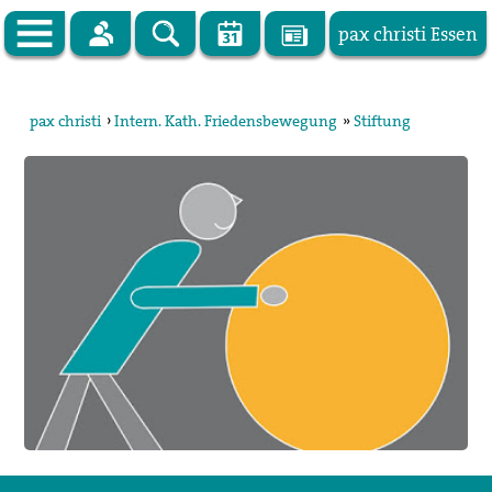
pax christi Essen
Zur Startseite
pax christi
›
Intern. Kath. Friedensbewegung
»
Stiftung
pax christi Deutsche Sektion
Vor Ort
Themen
Kampagnen
Publikationen
Facebook
Kontakt
Impressum