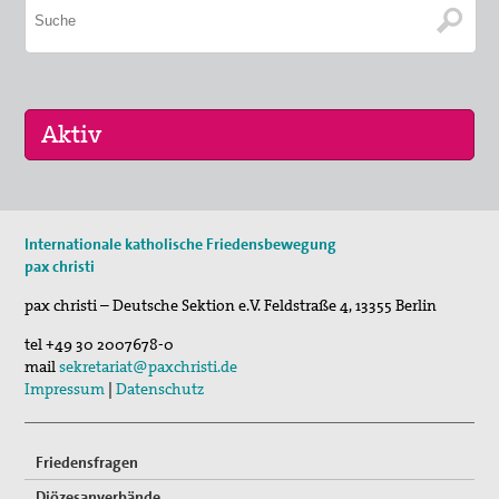
29. Aug 2026
Internationale katholische Friedensbewegung
Fahradpilgertour 2026
pax christi
01. Sep 2026
pax christi – Deutsche Sektion e.V.
Feldstraße 4
,
13355
Berlin
Programm der VHS und des Essener Friedensforu…
tel
+49 30 2007678-0
mail
sekretariat@paxchristi.de
Impressum
|
Datenschutz
Friedensfragen
Diözesanverbände